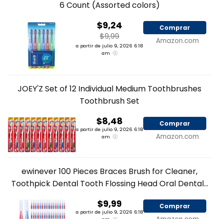
6 Count (Assorted colors)
$9,24
Comprar
$9,99
Amazon.com
a partir de julio 9, 2026 6:18
am
JOEY'Z Set of 12 Individual Medium Toothbrushes
Toothbrush Set
$8,48
Comprar
a partir de julio 9, 2026 6:18
Amazon.com
am
ewinever 100 Pieces Braces Brush for Cleaner,
Toothpick Dental Tooth Flossing Head Oral Dental...
$9,99
Comprar
a partir de julio 9, 2026 6:18